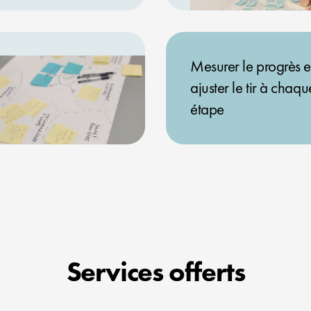
Mesurer le progrès e
ajuster le tir à chaqu
étape
Services offerts