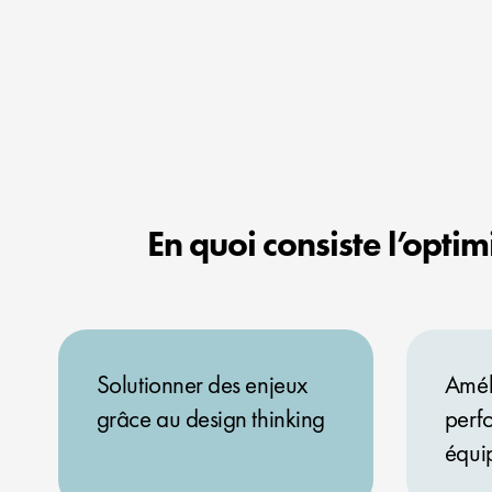
En quoi consiste l’opti
Solutionner des enjeux
Améli
grâce au design thinking
perf
équi