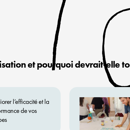
misation et pourquoi devrait-elle t
orer l’efficacité et la
ormance de vos
pes